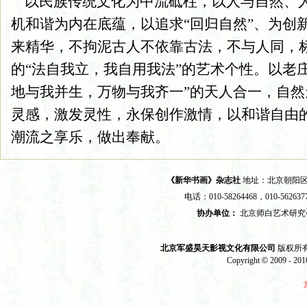
以民族传统文化为中流砥柱，以人与自然、
机和谐为内在底蕴，以追求“回归自然”、为创
来精华，不拘泥古人不依靠古法，不与人同，
的“法自我立，我自用我法”的艺术个性。以老庄
地与我并生，万物与我齐一”的天人合一，自
灵感，激发灵性，永保创作激情，以和谐自由的
潮流之享乐，做出奉献。
《新华书画》杂志社
地址：北京朝阳区苹
电话：010-58264468，010-562637
协办单位：
北京师白艺术研
北京军盛昊天影视文化有限公司
版权所有 2
Copyright
©
2009 - 2010