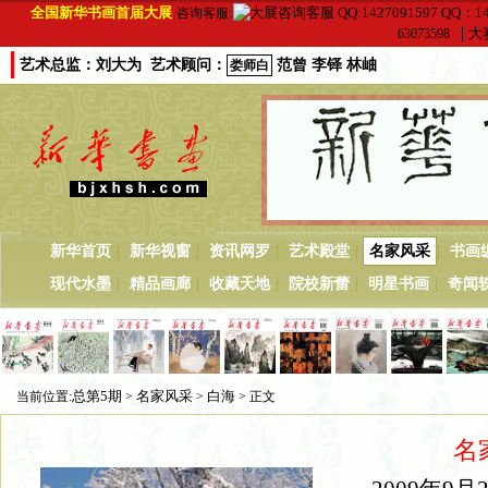
全国新华书画首届大展
QQ：14
咨询客服:
|
大赛
63073598
艺术总监：刘大为 艺术顾问：
范曾 李铎 林岫
娄师白
|
|
|
|
|
新华首页
新华视窗
资讯网罗
艺术殿堂
名家风采
书画
|
|
|
|
|
现代水墨
精品画廊
收藏天地
院校新蕾
明星书画
奇闻
总第5期
名家风采
白海
当前位置:
>
>
> 正文
名