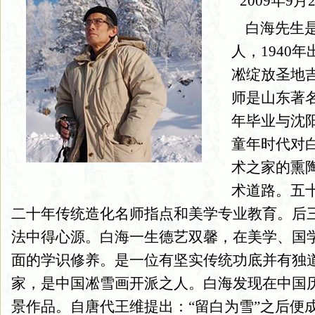
2009年9
白海先生是
人，1940
凇绽放圣地
师是山东著
年毕业与沈
童年时代对
术之家的熏
术道路。五
二十年传统造化名师指点和美学专业教育。后
法中得心源。白海一生德艺双馨，在美学、国
面的学识修养。是一位有坚实传统功底并有独
家，是中国凇雪画开派之人。白海发现在中国
景作品。自唐代王维提出：“留白为雪”之后便