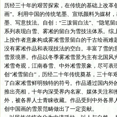
历经三十年的艰苦探索，在传统的基础上改革
画”。利用中国的传统笔墨、宣纸颜料为媒材
墨、写意技法。自创：“三泼留白法”、“隐笔留
系列表现白雪、雾凇的留白为雪技法体系。综
上按作者意象构成雾凇雪景留白的千古绘画难
没有雾凇作品和表现技法的空白。丰富了雪的
雪景境界。作品以冬季雾凇雪景为主有北国风
凇雪奇观，江南春雪、中外凇雪景象，尽可表
创“凇雪留白”，历经二十年传统奠基，三十年
了白家凇雪鲜明独特的符号。作品通过国内外
推出亮相，十年内深受界内名家、媒体关注和
外，被各界人士青睐收藏。作品受到中外各界
创中国画的雪景范畴做出了一定贡献。