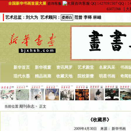
全国新华书画首届大展
QQ：14
咨询客服:
|
大赛
63073598
艺术总监：刘大为 艺术顾问：
范曾 李铎 林岫
娄师白
|
|
|
|
|
新华首页
新华视窗
资讯网罗
艺术殿堂
名家风采
书画
|
|
|
|
|
现代水墨
精品画廊
收藏天地
院校新蕾
明星书画
奇闻
期刊杂志
当前位置:
> 正文
《收藏界》
2009年4月30日 来源： 新华书画