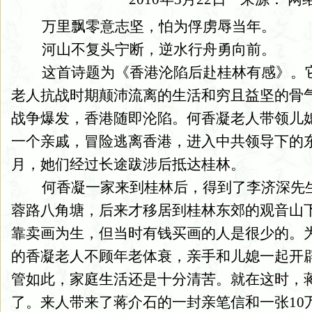
万里飘零意志坚，怕为俘虏辱当年。
河山不复头宁断，逆水行舟勇向前。
这首诗题为《香港沦陷后赴桂林有感》。
老人抗战时期颠沛流离的生活和穷且益坚的骨气
战争爆发，香港随即沦陷。何香凝老人带领儿
一个亲戚，冒险逃离香港，进入中共领导下的东江
月，她们经过长途跋涉后抵达桂林。
何香凝一家来到桂林后，得到了李济深先
蓉路八角塘，后来才移居到桂林东郊的观音山
靠卖画为生，但当时有钱买画的人是很少的。
的香凝老人不顾年老体衰，亲手和儿媳一起开
管如此，家庭生活还是十分清苦。就在这时，
了。来人带来了蒋介石的一封亲笔信和一张10