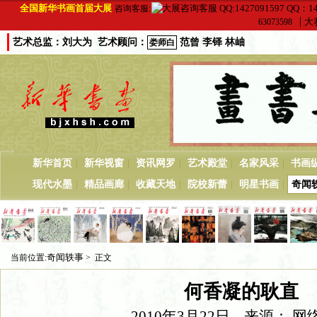
全国新华书画首届大展
QQ：14
咨询客服:
|
大赛
63073598
艺术总监：刘大为 艺术顾问：
范曾 李铎 林岫
娄师白
|
|
|
|
|
新华首页
新华视窗
资讯网罗
艺术殿堂
名家风采
书画
|
|
|
|
|
现代水墨
精品画廊
收藏天地
院校新蕾
明星书画
奇闻
奇闻轶事
当前位置:
> 正文
何香凝的耿直
2010年3月22日 来源： 