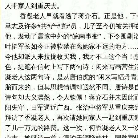
人带家人到重庆去。
香凝老人早就看透了蒋介石。正是他，下
承志及许多#共#产#党#员，儿子至今仍被关
他，发动了震惊中外的“皖南事变”，下令围剿
叶挺军长如今正被软禁在离她家不远的地方…
今他却派人来拉拢收买我，我才不上这个当！
色，提笔在信封上写下两句诗：闲来写画营生
凝老人这两句诗，是从唐伯虎的“闲来写幅丹青
胎而来的，但其思想情调却迥然不同。唐诗是
诗句却大义凛然，令人钦佩！蒋介石并未因此而
阳失守，日军逼近广西。张治中将军从重庆来
拜访了香凝老人，再次请她同家人一起到重庆
了几十万元的路费。这一次，何香凝老人又一