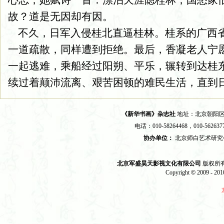
心志，她赋诗一首：漂泊天涯隐桂林，国愁家
故？道是无因却有因。
不久，日军入侵桂北直逼桂林。桂系的广西
一道疏散，同样遭到拒绝。最后，香凝老人宁
一起逃难，乘船经过阳朔、平乐，辗转到达桂
续过着颠沛流离、艰苦困顿的难民生活，直到
《新华书画》杂志社
地址：北京朝阳区苹
电话：010-58264468，010-562637
协办单位：
北京师白艺术研
北京军盛昊天影视文化有限公司
版权所有 2
Copyright
©
2009 - 2010